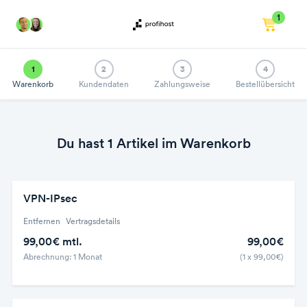
1
1
2
3
4
Warenkorb
Kundendaten
Zahlungsweise
Bestellübersicht
Du hast 1 Artikel im Warenkorb
VPN-IPsec
Entfernen
Vertragsdetails
99,00€ mtl.
99,00€
Abrechnung: 1 Monat
(1 x 99,00€)